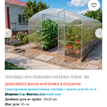
ТЕПЛИЦА ПОСПЕВАЕВО-ОПТИМА ПЛЮС 3М
Т
ДОПОЛНИТЕЛЬНАЯ ФОРТОЧКА В ПОДАРОК!
Св
Сверхпрочная прямостенная теплица с шагом дуги 65 см и
Ши
двойными дугами по доступной цене
Ширина:
3 м.
Высота:
2 м.
Ду
Двойные дуги из трубы:
20х20 мм
Ша
Шаг дуги:
65 см
Кл