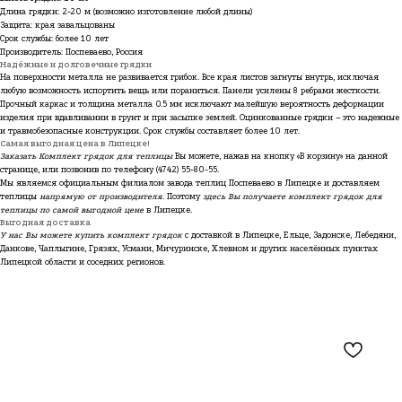
Длина грядки: 2-20 м (возможно изготовление любой длины)
Защита: края завальцованы
Срок службы: более 10 лет
Производитель: Поспеваево, Россия
Надёжные и долговечные грядки
На поверхности металла не развивается грибок. Все края листов загнуты внутрь, исключая
любую возможность испортить вещь или пораниться. Панели усилены 8 ребрами жесткости.
Прочный каркас и толщина металла 0.5 мм исключают малейшую вероятность деформации
изделия при вдавливании в грунт и при засыпке землей. Оцинкованные грядки – это надежные
и травмобезопасные конструкции. Срок службы составляет более 10 лет.
Самая выгодная цена в Липецке!
Заказать Комплект грядок для теплицы
Вы можете, нажав на кнопку «В корзину» на данной
странице, или позвонив по телефону
(4742) 55-80-55
.
Мы являемся официальным филиалом завода теплиц Поспеваево в Липецке и доставляем
теплицы
напрямую от производителя
. Поэтому
здесь Вы получаете комплект грядок для
теплицы
по самой выгодной цене
в Липецке.
Выгодная доставка
У нас Вы можете купить комплект грядок
с доставкой в Липецке, Ельце, Задонске, Лебедяни,
Данкове, Чаплыгине, Грязях, Усмани, Мичуринске, Хлевном и других населённых пунктах
Липецкой области и соседних регионов.