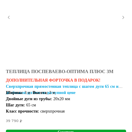
ТЕПЛИЦА ПОСПЕВАЕВО-ОПТИМА ПЛЮС 3М
Т
ДОПОЛНИТЕЛЬНАЯ ФОРТОЧКА В ПОДАРОК!
Св
Сверхпрочная прямостенная теплица с шагом дуги 65 см и
Ши
двойными дугами по доступной цене
Ширина:
3 м.
Высота:
2 м.
Ду
Двойные дуги из трубы:
20х20 мм
Ша
Шаг дуги:
65 см
Кл
Класс прочности:
сверхпрочная
28
39 790
₽
Смотреть