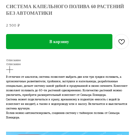
СИСТЕМА КАПЕЛЬНОГО ПОЛИВА 60 РАСТЕНИЙ
БЕЗ АВТОМАТИКИ
2 500
₽
В корзину
Описание
Описание
В отличие от аналогов, система позволяет выбрать две или три грядки поливать, а
эргономичные разветвители, тройники, заглушки и капельницы, разработанные
специально, делает систему самой удобной и продуманной в своем сегменте. Комплект
позволяет поливать до 60-ти растений одновременно. Количество растений можно
увеличить, приобретя расширительный комплект от Синьора Помидора.
Система может подключаться к крану, врезанному в поднятую емкость с водой (в
комплект не входит), а также к водопроводу или к насосу. Включается и выключается
система вручную.
Полив можно автоматизировать, соединив систему с таймером полива от Синьора
Помидора.