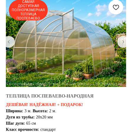
САМАЯ
ДОСТУПНАЯ
ПОЛНОРАЗМЕРНАЯ
ТЕПЛИЦА
ПОСПЕВАЕВО
ТЕПЛИЦА ПОСПЕВАЕВО-НАРОДНАЯ
Т
ДЕШЁВАЯ! НАДЁЖНАЯ! + ПОДАРОК!
Со
Ширина:
3 м.
Высота:
2 м.
Ши
Дуги из трубы:
20х20 мм
Ду
Шаг дуги:
65 см
Ша
Класс прочности:
стандарт
Кл