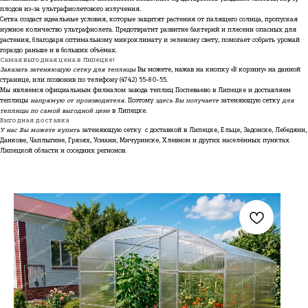
плодов из-за ультрафиолетового излучения.
Сетка создаст идеальные условия, которые защитят растения от палящего солнца, пропуская
нужное количество ультрафиолета. Предотвратит развитие бактерий и плесени опасных для
растения, благодаря оптимальному микроклимату и зеленому свету, помогает собрать урожай
гораздо раньше и в больших объёмах.
Самая выгодная цена в Липецке!
Заказать затеняющую сетку для теплицы
Вы можете, нажав на кнопку «В корзину» на данной
странице, или позвонив по телефону
(4742) 55-80-55
.
Мы являемся официальным филиалом завода теплиц Поспеваево в Липецке и доставляем
теплицы
напрямую от производителя
. Поэтому
здесь Вы получаете
затеняющую сетку
для
теплицы
по самой выгодной цене
в Липецке.
Выгодная доставка
У нас Вы можете купить
затеняющую сетку с доставкой в Липецке, Ельце, Задонске, Лебедяни,
Данкове, Чаплыгине, Грязях, Усмани, Мичуринске, Хлевном и других населённых пунктах
Липецкой области и соседних регионов.