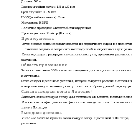
Длина: 50 м
Размер ячейки сетки: 1.5 x 10 мм
Срок службы: 3 - 5 лет
UV (УФ стабилизация): Есть
Материал: HDPE
Наличие присадок: Светостабилизирующая
Производитель: ХозАгро(Россия)
Преимущества
Затеняющая сетка изготавливается из первичного сырья из полиэт
Позволяет создать и сохранить необходимый микроклимат для разв
Сетка однородно распределяет солнечные лучи, притеняет растения 
растений.
Область применения
Затеняющая сетка 55% часто используется для защиты от солнечных л
излучения.
Сетка создаст идеальные условия, которые защитят растения от пал
микроклимату и зеленому свету, помогает собрать урожай гораздо р
Самая выгодная цена в Липецке!
Заказать затеняющую сетку для теплицы
Вы можете, нажав на кно
Мы являемся официальным филиалом завода теплиц Поспеваево в 
цене
в Липецке.
Выгодная доставка
У нас Вы можете купить
затеняющую сетку с доставкой в Липецке,
регионов.