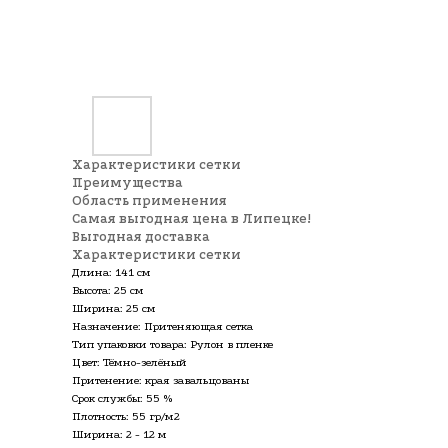
Характеристики сетки
Преимущества
Область применения
Самая выгодная цена в Липецке!
Выгодная доставка
Характеристики сетки
Длина: 141 см
Высота: 25 см
Ширина: 25 см
Назначение: Притеняющая сетка
Тип упаковки товара: Рулон в пленке
Цвет: Тёмно-зелёный
Притенение: края завальцованы
Срок службы: 55 %
Плотность: 55 гр/м2
Ширина: 2 - 12 м