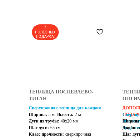
2
ПОЛЕЗНЫХ
ПОДАРКА!
ТЕПЛИЦА ПОСПЕВАЕВО-
ТЕПЛИ
ТИТАН
ОПТИ
Сверхпрочная теплица для каждого.
ДОПОЛ
Ширина:
3 м.
Высота:
2 м.
ПОДАР
Сверхпр
Дуги из трубы:
40х20 мм
шагом д
Ширина
Шаг дуги:
65 см
по досту
Двойные
Класс прочности:
сверхпрочная
Шаг дуг