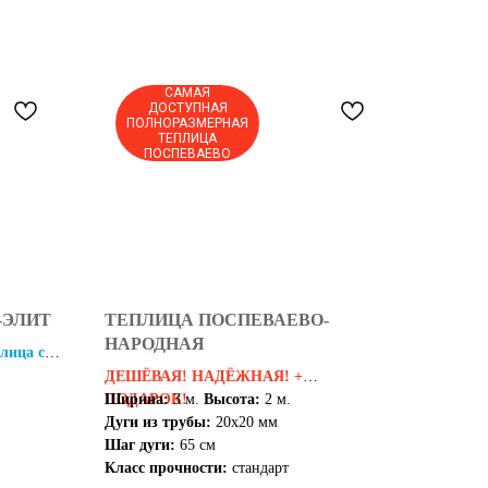
САМАЯ
ДОСТУПНАЯ
ПОЛНОРАЗМЕРНАЯ
ТЕПЛИЦА
ПОСПЕВАЕВО
-ЭЛИТ
ТЕПЛИЦА ПОСПЕВАЕВО-
НАРОДНАЯ
лица с
ДЕШЁВАЯ! НАДЁЖНАЯ! +
ПОДАРОК!
Ширина:
3 м.
Высота:
2 м.
Дуги из трубы:
20х20 мм
Шаг дуги:
65 см
Класс прочности:
стандарт