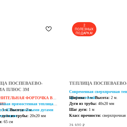
2
ПОЛЕЗНЫХ
ПОДАРКА!
ЦА ПОСПЕВАЕВО-
ТЕПЛИЦА ПОСПЕВАЕВО
МА ПЛЮС 3М
Современная сверхпрочная теп
краб системой
Ширина:
3 м.
Высота:
2 м.
НИТЕЛЬНАЯ ФОРТОЧКА В
Дуги из трубы:
40х20 мм
ОК!
очная прямостенная теплица с
Шаг дуги:
1 м
уги 65 см и двойными дугами
:
3 м.
Высота:
2 м.
Класс прочности:
сверхпрочная
пной цене
 дуги из трубы:
20х20 мм
и:
65 см
34 490
₽