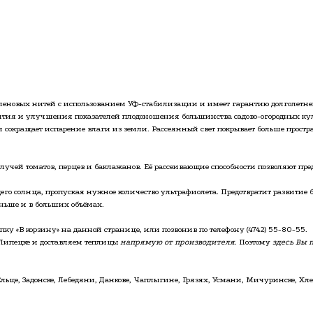
иленовых нитей с использованием УФ-стабилизации и имеет гарантию долголетне
ития и улучшения показателей плодоношения большинства садово-огородных кул
и сокращает испарение влаги из земли. Рассеянный свет покрывает больше простр
учей томатов, перцев и баклажанов. Её рассеивающие способности позволяют пред
ящего солнца, пропуская нужное количество ультрафиолета. Предотвратит развити
аньше и в больших объёмах.
пку «В корзину» на данной странице, или позвонив по телефону
(4742) 55-80-55
.
Липецке и доставляем теплицы
напрямую от производителя
. Поэтому
здесь Вы 
 Ельце, Задонске, Лебедяни, Данкове, Чаплыгине, Грязях, Усмани, Мичуринске, 