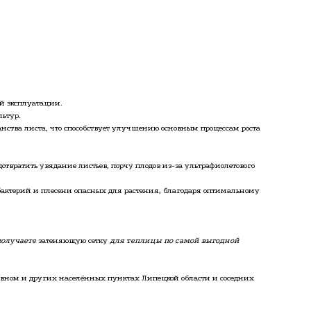
й эксплуатации.
ьтур.
анства листа, что способствует улучшению основным процессам роста
отвратить увядание листьев, порчу плодов из-за ультрафиолетового
е бактерий и плесени опасных для растения, благодаря оптимальному
получаете
затеняющую сетку
для теплицы
по самой выгодной
Хлевном и других населённых пунктах Липецкой области и соседних