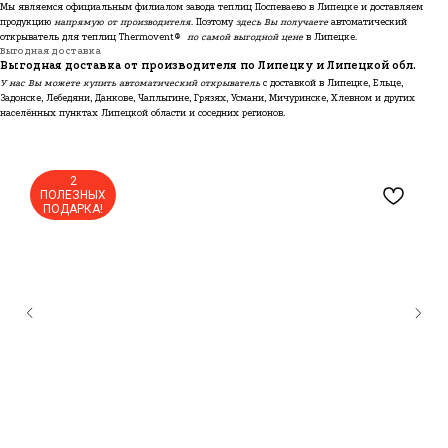
Мы являемся официальным филиалом завода теплиц Поспеваево в Липецке и доставляем
продукцию
напрямую от производителя
. Поэтому
здесь Вы получаете
автоматический
открыватель для теплиц Thermovent®
по самой выгодной цене
в Липецке.
Выгодная доставка
Выгодная доставка от производителя по Липецку и Липецкой обл.
У нас Вы можете купить автоматический открыватель
с доставкой в Липецке, Ельце,
Задонске, Лебедяни, Данкове, Чаплыгине, Грязях, Усмани, Мичуринске, Хлевном и других
населённых пунктах Липецкой области и соседних регионов.
2
ПОЛЕЗНЫХ
ПОДАРКА!