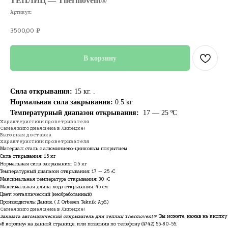
ТЕПЛИЦ — Thermovent®
Артикул:
3500,00
₽
В корзину
Сила открывания:
15 кг. .
Нормальная сила закрывания:
0.5 кг
Температурный диапазон открывания:
17 — 25 ºC
Характеристики проветривателя
Самая выгодная цена в Липецке!
Выгодная доставка
Характеристики проветривателя
Материал: сталь c алюминиево-цинковым покрытием
Сила открывания: 15 кг
Нормальная сила закрывания: 0.5 кг
Температурный диапазон открывания: 17 — 25 ºC
Максимальная температура открывания: 30 ºC
Максимальная длина хода открывания: 45 см
Цвет: металлический (необработанный)
Производитель: Дания. ( J. Orbesen Teknik ApS.)
Самая выгодная цена в Липецке!
Заказать автоматический открыватель для теплиц Thermovent®
Вы можете, нажав на кнопку
«В корзину» на данной странице, или позвонив по телефону
(4742) 55-80-55
.