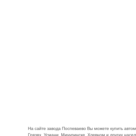
На сайте завода Поспеваево Вы можете купить автом
Грязях, Усмани, Мичуринске, Хлевном и других насел