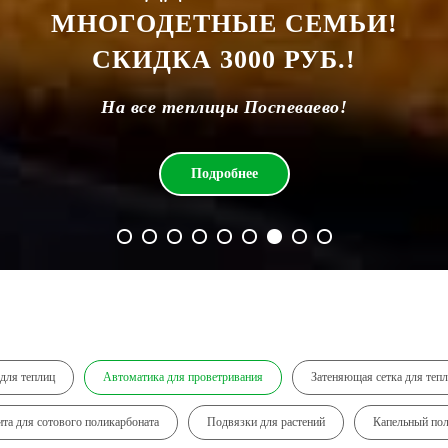
НАШИХ ПЕНСИОНЕРОВ!
СКИДКА 5%
На все теплицы Поспеваево!
Подробнее
для теплиц
Автоматика для проветривания
Затеняющая сетка для теп
та для сотового поликарбоната
Подвязки для растений
Капельный по