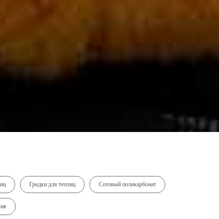
лиц
Грядки для теплиц
Сотовый поликарбонат
лив