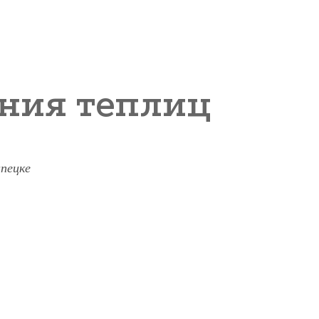
ния теплиц
пецке