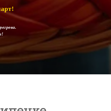
арт!
егрева.
и!
Липецке