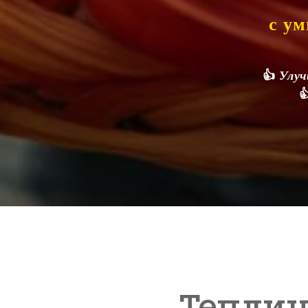
с у
👍
Улучш

Теплиц