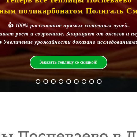
мным поликарбонатом Полигаль См
👍
100% рассеивание прямых солнечных лучей.
ает рост и созревание. Защищает от ожогов и пер

Увеличение урожайности доказано исследованиям
Заказать теплицу со скидкой!
ы Поспеваево в 