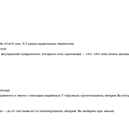
уба 40х20 мм; 3) 5 рядов продольных перемычек
ега)
о внутренней поверхности; толщина слоя оцинковки — 140–180 мкм (очень высок
плицы)
репится к земле с помощью надёжных Т-образных грунтозацепов, которые Вы полу
т — до 20 лет (зависит от поликарбоната, который Вы выберете при заказе)