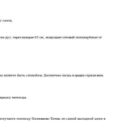
 снега.
ние дуг, через каждые 65 см, защищает сотовый поликарбонат от
ы можете быть спокойны
. Достаточно лишь изредка стряхивать
крышу теплицы.
получаете теплицу
Поспеваево-Титан
по самой выгодной цене
в