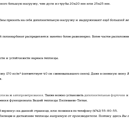
ого большую нагрузку, чем дуги из трубы 20х20 мм или 25х25 мм.
собны принять на себя дополнительную нагрузку и
выдерживают ещё больший вес
ый поликарбонат распределяется заметно более равномерно. Более частое расположе
ти и устойчивости каркаса теплицы.
ку 170 кг/м² (соответствует 40 см свежевыпавшего снега). Даже в снежную зиму
В
я.
полива
и
автопроветривания
. Также можно установить
дополнительные форточки
в 
ения функционала Вашей теплицы Поспеваево-Титан.
В корзину» на данной странице, или позвонив по телефону
(4742) 55-80-55
.
Липецке и доставляем теплицы
напрямую от производителя
. Поэтому
здесь Вы 