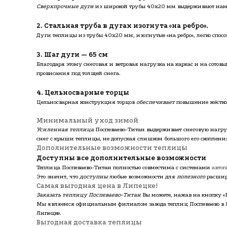
Сверхпрочные дуги
из широкой трубы 40х20 мм выдерживают намн
2. Стальная труба в дугах изогнута «на ребро».
Дуги теплицы из трубы 40х20 мм, изогнутые «на ребро», легко спо
3. Шаг дуги — 65 см
Благодаря этому снеговая и ветровая нагрузка на каркас и на сотов
провисания под толщей снега.
4. Цельносварные торцы
Цельносварная конструкция торцов
обеспечивает
повышение жёсткос
Минимальный уход зимой
Усиленная теплица
Поспеваево-Титан выдерживает снеговую нагруз
снег с крыши теплицы, не допуская слишком большого его скоплени
Дополнительные возможности теплицы
Доступны все дополнительные возможности
Теплица Поспеваево-Титан полностью совместима с системами
авто
Это значит, что
доступны
любые возможности для
полезного
расшир
Самая выгодная цена в Липецке!
Заказать теплицу Поспеваево-Титан
Вы можете, нажав на кнопку «
Мы являемся официальным филиалом завода теплиц Поспеваево в 
Липецке.
Выгодная доставка теплицы