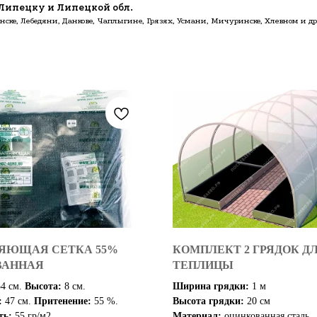
Липецку и Липецкой обл.
адонске, Лебедяни, Данкове, Чаплыгине, Грязях, Усмани, Мичуринске, Хлевном и 
ЯЮЩАЯ СЕТКА 55%
КОМПЛЕКТ 2 ГРЯДОК Д
ВАННАЯ
ТЕПЛИЦЫ
54 см.
Высота:
8 см.
Ширина грядки:
1 м
:
47 см.
Притенение:
55 %.
Высота грядки:
20 см
ть:
55 гр/м2
Материал:
оцинкованная сталь