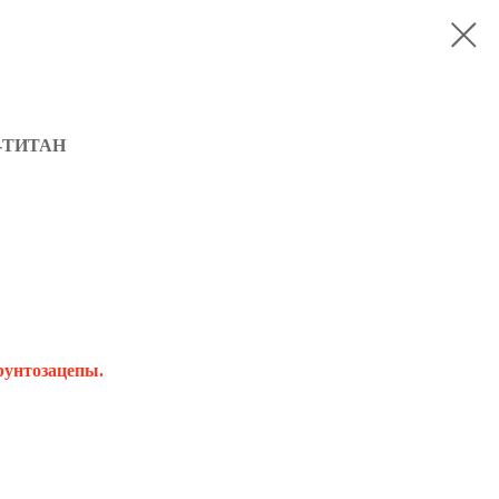
-ТИТАН
рунтозацепы.