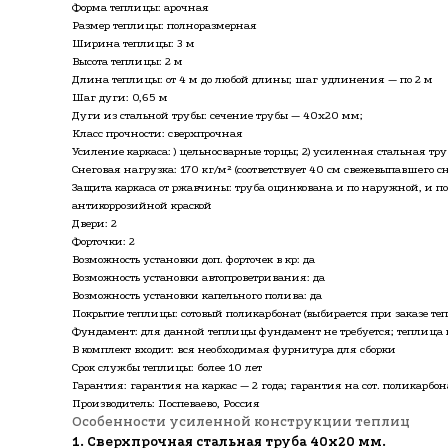
Форма теплицы: арочная
Размер теплицы: полноразмерная
Ширина теплицы: 3 м
Высота теплицы: 2 м
Длина теплицы: от 4 м до любой длины; шаг удлинения — по 2 м
Шаг дуги: 0,65 м
Дуги из стальной трубы: сечение трубы — 40х20 мм;
Класс прочности: сверхпрочная
Усиление каркаса: ) цельносварные торцы; 2) усиленная стальная тр
Снеговая нагрузка: 170 кг/м² (соответствует 40 см свежевыпавшего сн
Защита каркаса от ржавчины: труба оцинкована и по наружной, и п
антикоррозийной краской
Двери: 2
Форточки: 2
Возможность установки доп. форточек в кр: да
Возможность установки автопроветривания: да
Возможность установки капельного полива: да
Покрытие теплицы: сотовый поликарбонат (выбирается при заказе те
Фундамент: для данной теплицы фундамент не требуется; теплица к
В комплект входит: вся необходимая фурнитура для сборки
Срок службы теплицы: более 10 лет
Гарантия: гарантия на каркас — 2 года; гарантия на сот. поликарбона
Производитель: Поспеваево, Россия
Особенности усиленной конструкции теплиц
1. Сверхпрочная стальная труба 40х20 мм.