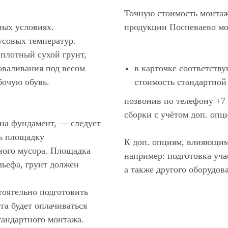
Точную стоимость монта
ных условиях.
продукции Поспеваево мо
усовых температур.
 плотный сухой грунт,
оваливания под весом
в карточке соответству
бочую обувь.
стоимость стандартной 
позвонив по телефону +7 
сборки с учётом доп. опц
 на фундамент, — следует
ть площадку
К доп. опциям, влияющим
ного мусора. Площадка
например: подготовка уча
льефа, грунт должен
а также другого оборудова
оятельно подготовить
га будет оплачиваться
стандартного монтажа.